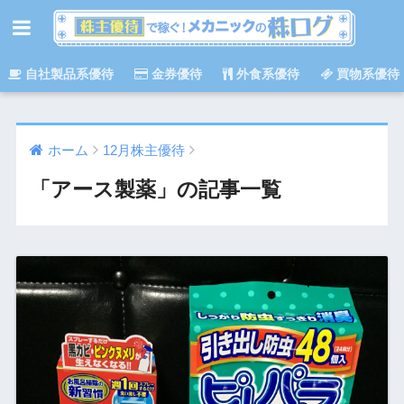
自社製品系優待
金券優待
外食系優待
買物系優待
ホーム
12月株主優待
「アース製薬」の記事一覧