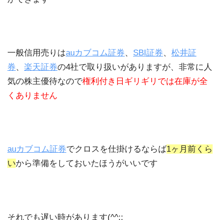
一般信用売りは
auカブコム証券
、
SBI証券
、
松井証
券
、
楽天証券
の4社で取り扱いがありますが、非常に人
気の株主優待なので
権利付き日ギリギリでは在庫が全
くありません
auカブコム証券
でクロスを仕掛けるならば
1ヶ月前くら
い
から準備をしておいたほうがいいです
それでも遅い時があります(^^;;