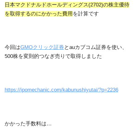
日本マクドナルドホールディングス(2702)の株主優待
を取得するのにかかった費用
を計算です
今回は
GMOクリック証券
とauカブコム証券を使い、
500株を変則的つなぎ売りで取得しました
https://ipomechanic.com/kabunushiyutai/?p=2236
かかった手数料は…