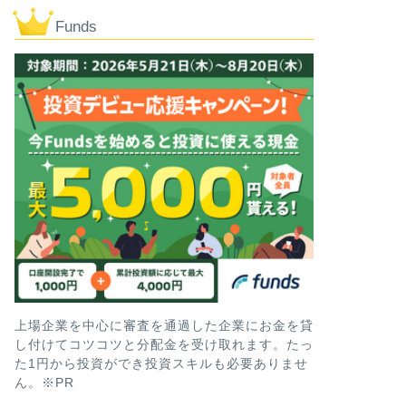
社債
三菱UFJフィ
Funds
回期限前償還
スクは!? 買
を徹底解説!!
どうも、メカです。 株
が個人向けに42回目の
投資型クラファン
【想定利回り
せないファン
高利回りのファンドを続
新たに利回り16%とい
上場企業を中心に審査を通過した企業にお金を貸
し付けてコツコツと分配金を受け取れます。たっ
社債
た1円から投資ができ投資スキルも必要ありませ
【評判やリスク
ん。※PR
無担保社債の