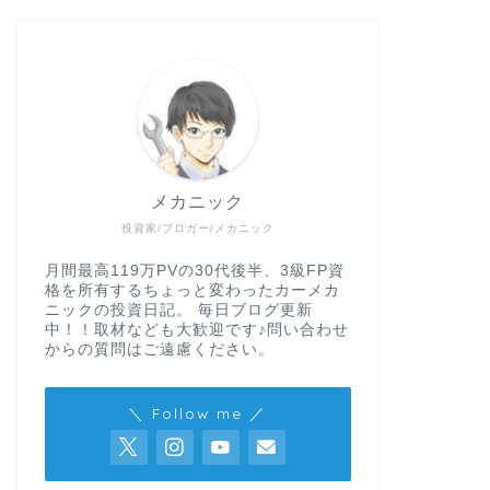
ロボアドバイザー
【2026年8
績!! 地合い
メカニック
今回は2026年8月に
していきたいと思いま
投資家/ブロガー/メカニック
バ …
月間最高119万PVの30代後半、3級FP資
格を所有するちょっと変わったカーメカ
ニックの投資日記。 毎日ブログ更新
中！！取材なども大歓迎です♪問い合わせ
投資型クラファン
からの質問はご遠慮ください。
【再来襲】TO
大4,000円の
＼ Follow me ／
TORCHES(トーチ
したよ～。 しかも今