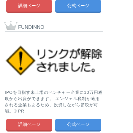
社を徹底解説!!
詳細ページ
公式ページ
どうも、メカです。 
レディセゾンが121
た。 …
FUNDINNO
社債
カープレミア
社第2回無担保
い方や格付け評
どうも、メカです。 
の社債を新たに発行す
レ …
IPOを目指す未上場のベンチャー企業に10万円程
度から出資ができます。 エンジェル税制が適用
社債
SBIホールデ
される企業もあるため、投資しながら節税が可
保社債の評判や
能。※PR
け評価、販売会
詳細ページ
公式ページ
どうも、メカです。 S
を新たに発行することに