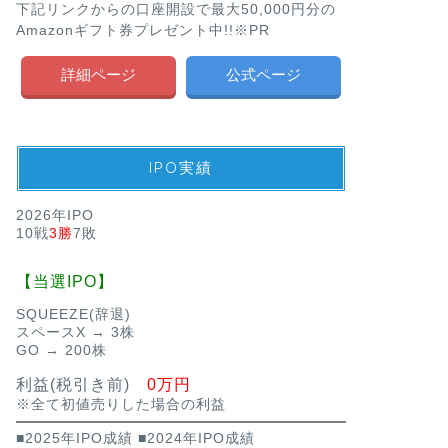
下記リンクからの口座開設で最大50,000円分の
Amazonギフト券プレゼント中!!※PR
詳細ページ
公式ページ
IPO実績
2026年IPO
10戦
3勝
7敗
【当選IPO】
SQUEEZE(辞退)
スペースX → 3株
GO → 200株
利益(税引き前)
0万円
※全て初値売りした場合の利益
■2025年IPO成績
■2024年IPO成績