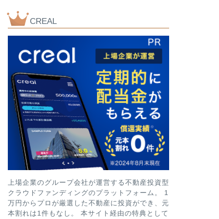
CREAL
社債
【評判とリスク】
記念債の買い
徹底解説!!
どうも、メカです。 近
回目の社債を新たに発行
next
上場企業のグループ会社が運営する不動産投資型
クラウドファンディングのプラットフォーム。 1
万円からプロが厳選した不動産に投資ができ、元
本割れは1件もなし。 本サイト経由の特典として