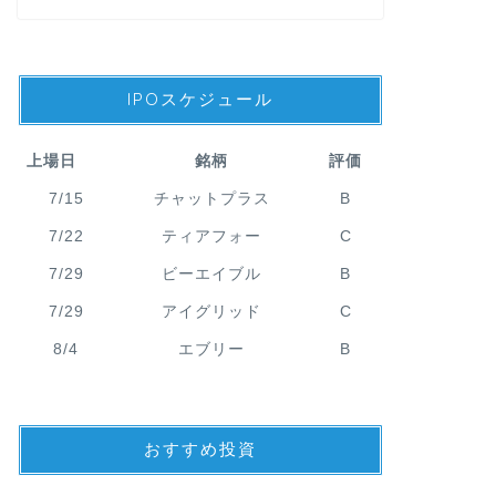
投資型クラファン
【最大12,0
IPOスケジュール
小遣いをくれ
どうも、メカです。 
コモサスがお得なキャ
上場日
銘柄
評価
成 …
7/15
チャットプラス
B
7/22
ティアフォー
C
7/29
ビーエイブル
B
社債
【評判やリス
7/29
アイグリッド
C
無担保社債の
社を徹底解説!!
8/4
エブリー
B
どうも、メカです。 イ
することになりました。
おすすめ投資