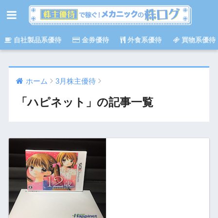
自社製品系優待
金券優待
外食系優待
買物系優待
ホーム
3月株主優待
「ハピネット」の記事一覧