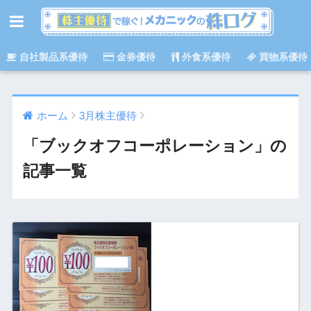
自社製品系優待
金券優待
外食系優待
買物系優待
ホーム
3月株主優待
「ブックオフコーポレーション」の
記事一覧