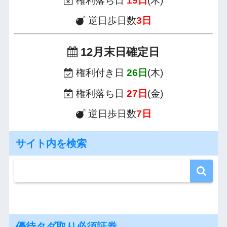
権利落ち日
19日
(木)
逆日歩日数
3日
12月末日確定日
権利付き日
26日
(木)
権利落ち日
27日
(金)
逆日歩日数
7日
サイト内を検索
優待タダ取り必須証券