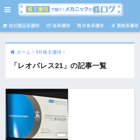
自社製品系優待
金券優待
外食系優待
買物系優待
ホーム
9月株主優待
「レオパレス21」の記事一覧