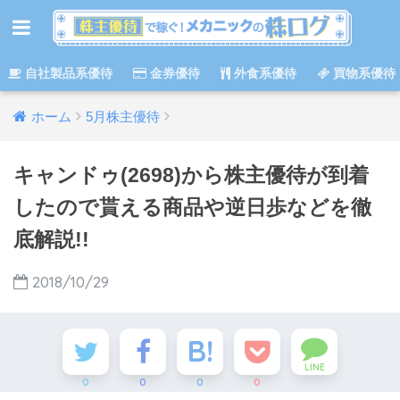
自社製品系優待
金券優待
外食系優待
買物系優待
ホーム
5月株主優待
キャンドゥ(2698)から株主優待が到着
したので貰える商品や逆日歩などを徹
底解説!!
2018/10/29
LINE
0
0
0
0