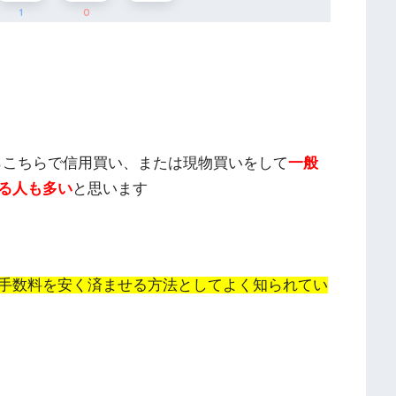
1
0
らこちらで信用買い、または現物買いをして
一般
る人も多い
と思います
手数料を安く済ませる方法としてよく知られてい