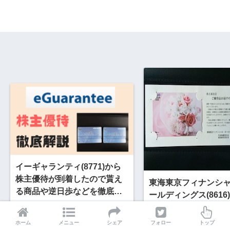
イーギャランティ(8771)から
株主優待が到着したので貰え
東海東京フィナンシ
る商品や逆日歩などを徹底解
ールディングス(8616
説!!
優待を徹底紹介!! 優
残念な銘柄に…
ホーム
メニュー
シェア
フォロー
トップ