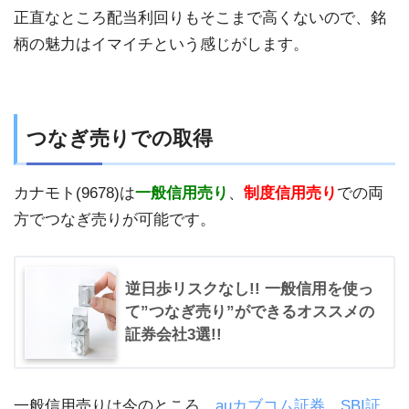
正直なところ配当利回りもそこまで高くないので、銘
柄の魅力はイマイチという感じがします。
つなぎ売りでの取得
カナモト(9678)は
一般信用売り
、
制度信用売り
での両
方でつなぎ売りが可能です。
逆日歩リスクなし!! 一般信用を使っ
て”つなぎ売り”ができるオススメの
証券会社3選!!
一般信用売りは今のところ、
auカブコム証券
、
SBI証