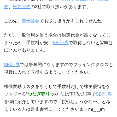
券
、
松井証券
の3社で取り扱いがあります。
この先、
楽天証券
でも取り扱うかもしれませんね。
ただ、一般信用を使う場合は約定代金が高くなってし
まうため、手数料が安い
SBI証券
で取得しないと旨味は
ほとんどありません。
SBI証券
では争奪戦になりますのでフライングクロスも
視野に入れて取得するようにしてください。
株価変動リスクをなくして手数料だけで株主優待をゲ
ットできる”
つなぎ売り
“の方法は下記の記事で
SBI証券
を例に紹介していますので「挑戦しようかな〜」と考
えている方は是非参考にしてくださいませm(_ _)m