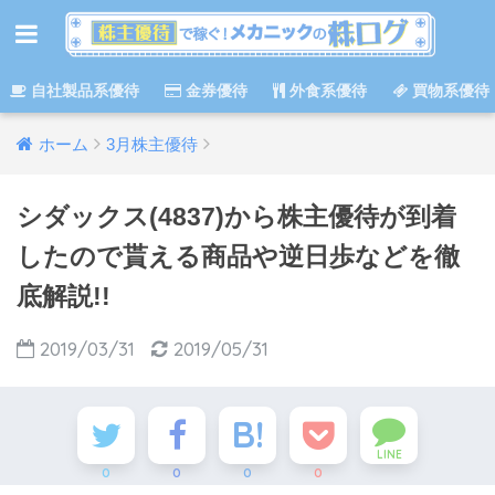
自社製品系優待
金券優待
外食系優待
買物系優待
ホーム
3月株主優待
シダックス(4837)から株主優待が到着
したので貰える商品や逆日歩などを徹
底解説!!
2019/03/31
2019/05/31
LINE
0
0
0
0