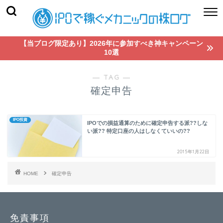
【当ブログ限定あり】2026年に参加すべき神キャンペーン
10選
― TAG ―
確定申告
IPO投資
IPOでの損益通算のために確定申告する派??しな
い派?? 特定口座の人はしなくていいの??
2015年1月22日
HOME
確定申告
免責事項