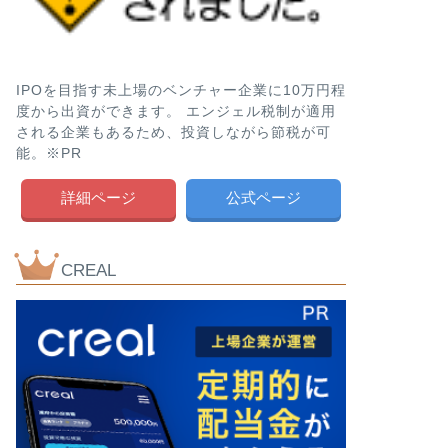
IPOを目指す未上場のベンチャー企業に10万円程
度から出資ができます。 エンジェル税制が適用
される企業もあるため、投資しながら節税が可
能。※PR
詳細ページ
公式ページ
CREAL