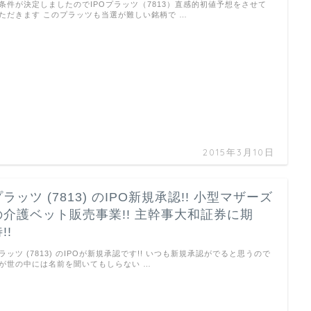
条件が決定しましたのでIPOプラッツ（7813）直感的初値予想をさせて
ただきます このプラッツも当選が難しい銘柄で …
2015年3月10日
プラッツ (7813) のIPO新規承認!! 小型マザーズ
の介護ベット販売事業!! 主幹事大和証券に期
!!
ラッツ (7813) のIPOが新規承認です!! いつも新規承認がでると思うので
が世の中には名前を聞いてもしらない …