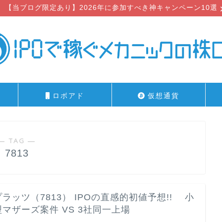
【当ブログ限定あり】2026年に参加すべき神キャンペーン10選
ロボアド
仮想通貨
― TAG ―
7813
プラッツ（7813） IPOの直感的初値予想!! 小
型マザーズ案件 VS 3社同一上場