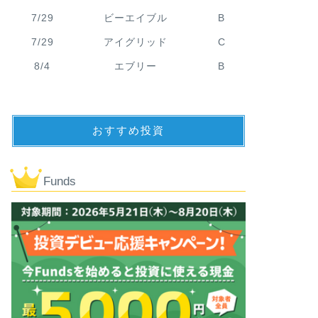
7/29
ビーエイブル
B
7/29
アイグリッド
C
8/4
エブリー
B
おすすめ投資
Funds