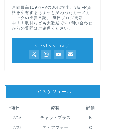
月間最高119万PVの30代後半、3級FP資
格を所有するちょっと変わったカーメカ
ニックの投資日記。 毎日ブログ更新
中！！取材なども大歓迎です♪問い合わせ
からの質問はご遠慮ください。
＼ Follow me ／
IPOスケジュール
上場日
銘柄
評価
7/15
チャットプラス
B
7/22
ティアフォー
C