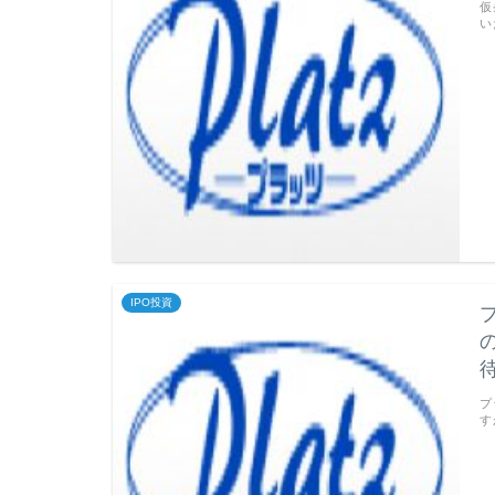
仮
い
IPO投資
待
プ
す