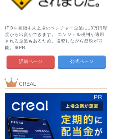
IPOを目指す未上場のベンチャー企業に10万円程
度から出資ができます。 エンジェル税制が適用
される企業もあるため、投資しながら節税が可
能。※PR
詳細ページ
公式ページ
CREAL