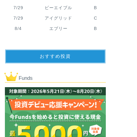
7/29
ビーエイブル
B
7/29
アイグリッド
C
8/4
エブリー
B
おすすめ投資
Funds