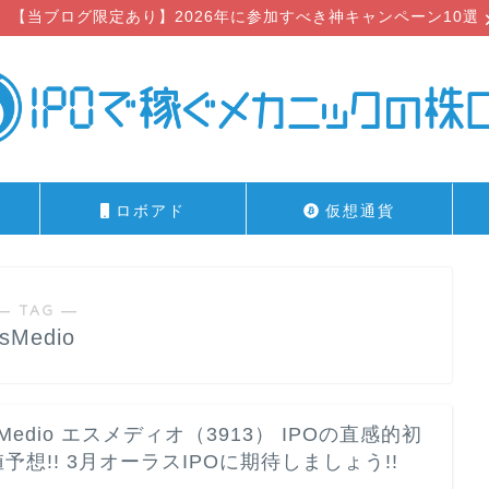
【当ブログ限定あり】2026年に参加すべき神キャンペーン10選
ロボアド
仮想通貨
― TAG ―
sMedio
sMedio エスメディオ（3913） IPOの直感的初
値予想!! 3月オーラスIPOに期待しましょう!!