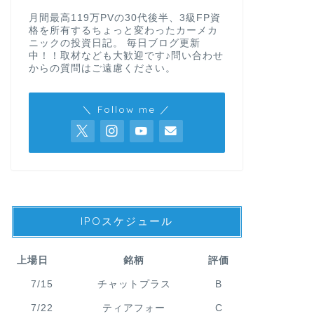
月間最高119万PVの30代後半、3級FP資
格を所有するちょっと変わったカーメカ
ニックの投資日記。 毎日ブログ更新
中！！取材なども大歓迎です♪問い合わせ
からの質問はご遠慮ください。
＼ Follow me ／
IPOスケジュール
上場日
銘柄
評価
7/15
チャットプラス
B
7/22
ティアフォー
C