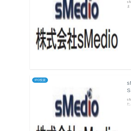
s
ま
IPO投資
s
s
た