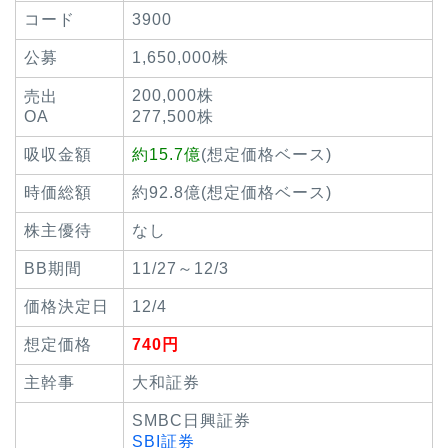
コード
3900
公募
1,650,000株
200,000株
売出
OA
277,500株
吸収金額
約15.7億
(想定価格ベース)
時価総額
約92.8億(想定価格ベース)
株主優待
なし
BB期間
11/27～12/3
価格決定日
12/4
想定価格
740円
主幹事
大和証券
SMBC日興証券
SBI証券