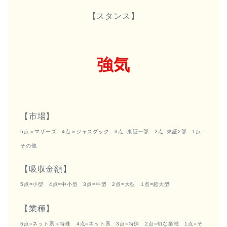
【スタンス】
強気
【市場】
5点＝マザーズ 4点＝ジャスダック 3点=東証一部 2点=東証2部 1点=
その他
【吸収金額】
5点=小型 4点=中小型 3点=中型 2点=大型 1点=超大型
【業種】
5点=ネット系＋特殊 4点=ネット系 3点=特殊 2点=旬な業種 1点=そ