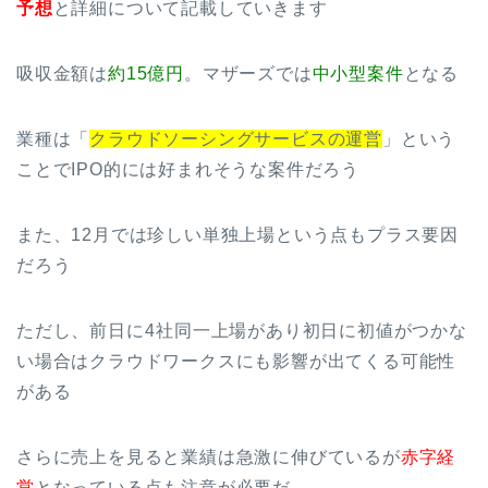
予想
と詳細について記載していきます
吸収金額は
約15億円
。マザーズでは
中小型案件
となる
業種は「
クラウドソーシングサービスの運営
」という
ことでIPO的には好まれそうな案件だろう
また、12月では珍しい単独上場という点もプラス要因
だろう
ただし、前日に4社同一上場があり初日に初値がつかな
い場合はクラウドワークスにも影響が出てくる可能性
がある
さらに売上を見ると業績は急激に伸びているが
赤字経
営
となっている点も注意が必要だ