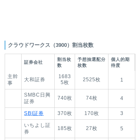
クラウドワークス（3900）割当枚数
割当枚
予想抽選配分
個人的期
証券会社
数
枚数
待度
主幹
1683
大和証券
2525枚
1
5枚
事
SMBC日興
740枚
74枚
4
証券
SBI証券
370枚
170枚
3
いちよし証
185枚
27枚
5
券