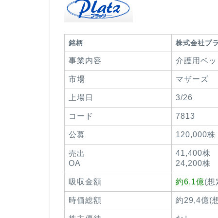
銘柄
株式会社プ
事業内容
介護用ベッ
市場
マザーズ
上場日
3/26
コード
7813
公募
120,000株
41,400株
売出
OA
24,200株
吸収金額
約6,1億
(
時価総額
約29,4億