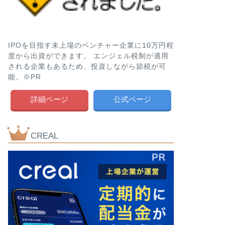
IPOを目指す未上場のベンチャー企業に10万円程
度から出資ができます。 エンジェル税制が適用
される企業もあるため、投資しながら節税が可
能。※PR
詳細ページ
公式ページ
CREAL