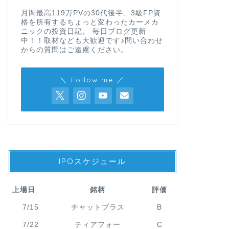
月間最高119万PVの30代後半、3級FP資
格を所有するちょっと変わったカーメカ
ニックの投資日記。 毎日ブログ更新
中！！取材なども大歓迎です♪問い合わせ
からの質問はご遠慮ください。
＼ Follow me ／
IPOスケジュール
上場日
銘柄
評価
7/15
チャットプラス
B
7/22
ティアフォー
C