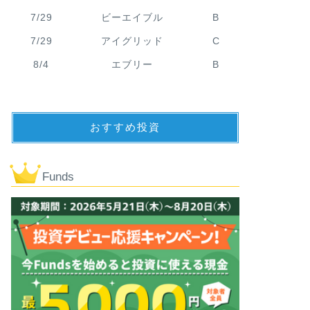
7/29
ビーエイブル
B
7/29
アイグリッド
C
8/4
エブリー
B
おすすめ投資
Funds