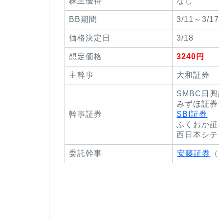
株主優待
なし
BB期間
3/11～3/1
価格決定日
3/18
想定価格
3240円
主幹事
大和証券
SMBC日
みずほ証券
幹事証券
SBI証券
ふくおか証
西日本シテ
委託幹事
安藤証券
（