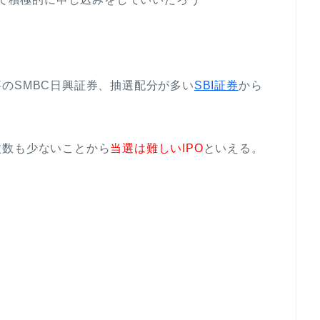
のSMBC日興証券、抽選配分が多い
SBI証券
から
枚数も少ないことから
当選は難しいIPO
といえる。