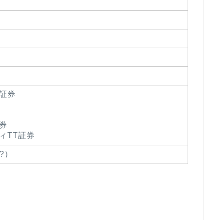
7
興証券
券
ィTT証券
?）