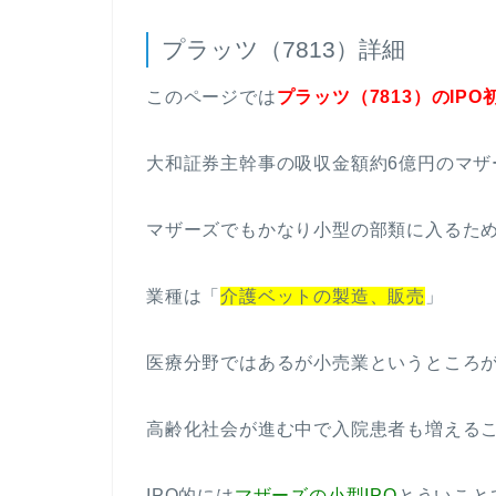
プラッツ（7813）詳細
このページでは
プラッツ（7813）のIP
大和証券主幹事の吸収金額約6億円のマザー
マザーズでもかなり小型の部類に入るた
業種は「
介護ベットの製造、販売
」
医療分野ではあるが小売業というところが
高齢化社会が進む中で入院患者も増える
IPO的には
マザーズの小型IPO
とういこと