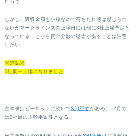
だろう
しかし、吸収金額も小粒なので荷もたれ感は感じられ
ないがマークラインズの上場日には他に
3社上場予定
と
なっていることから資金分散の懸念があることは注意
したい
※追記※
5社同一上場になりました
主幹事はビーロットに続いて
SBI証券
が務め、12月で
は2社目の主幹事案件となる
当選枚数は約3000枚と少なめだが
SBI証券
は抽選配分