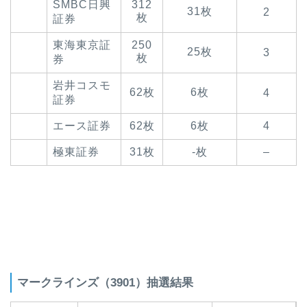
SMBC日興
312
31枚
2
枚
証券
東海東京証
250
25枚
3
枚
券
岩井コスモ
62枚
6枚
4
証券
エース証券
62枚
6枚
4
極東証券
31枚
-枚
–
マークラインズ（3901）抽選結果