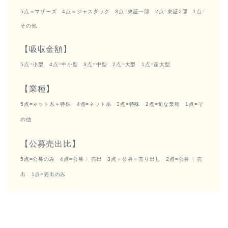
5点＝マザーズ 4点＝ジャスダック 3点=東証一部 2点=東証2部 1点=
その他
【吸収金額】
5点=小型 4点=中小型 3点=中型 2点=大型 1点=超大型
【業種】
5点=ネット系＋特殊 4点=ネット系 3点=特殊 2点=旬な業種 1点=そ
の他
【公募売出比】
5点=公募のみ 4点=公募 〉売出 3点＝公募＝売り出し 2点=公募〈 売
出 1点=売出のみ