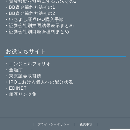
・
資金移動を無料にする方法その2
・
BB資金節約方法その1
・
BB資金節約方法その2
・
いちよし証券IPO購入手順
・
証券会社別抽選結果表示まとめ
・
証券会社別口座管理料まとめ
お役立ちサイト
・
エンジェルフォリオ
・
金融庁
・
東京証券取引所
・
IPOにおける個人への配分状況
・
EDINET
・
相互リンク集
プライバシーポリシー
免責事項