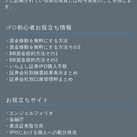
グに記載されている仮想通貨とは暗号資産のことを指しま
す。
IPO初心者お役立ち情報
・
資金移動を無料にする方法
・
資金移動を無料にする方法その2
・
BB資金節約方法その1
・
BB資金節約方法その2
・
いちよし証券IPO購入手順
・
証券会社別抽選結果表示まとめ
・
証券会社別口座管理料まとめ
お役立ちサイト
・
エンジェルフォリオ
・
金融庁
・
東京証券取引所
・
IPOにおける個人への配分状況