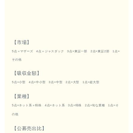
【市場】
5点＝マザーズ 4点＝ジャスダック 3点=東証一部 2点=東証2部 1点=
その他
【吸収金額】
5点=小型 4点=中小型 3点=中型 2点=大型 1点=超大型
【業種】
5点=ネット系＋特殊 4点=ネット系 3点=特殊 2点=旬な業種 1点=そ
の他
【公募売出比】