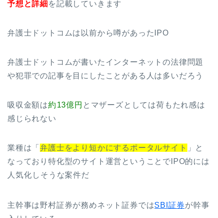
予想と詳細
を記載していきます
弁護士ドットコムは以前から噂があったIPO
弁護士ドットコムが書いたインターネットの法律問題
や犯罪での記事を目にしたことがある人は多いだろう
吸収金額は
約13億円
とマザーズとしては荷もたれ感は
感じられない
業種は「
弁護士をより短かにするポータルサイト
」と
なっており特化型のサイト運営ということでIPO的には
人気化しそうな案件だ
主幹事は野村証券が務めネット証券では
SBI証券
が幹事