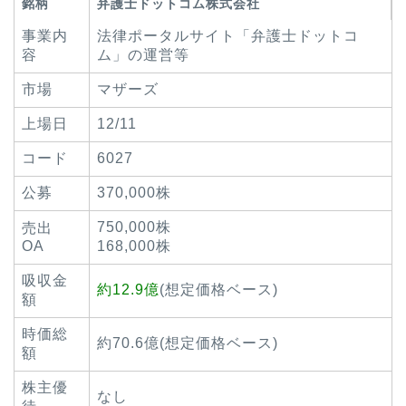
銘柄
弁護士ドットコム株式会社
事業内
法律ポータルサイト「弁護士ドットコ
容
ム」の運営等
市場
マザーズ
上場日
12/11
コード
6027
公募
370,000株
750,000株
売出
OA
168,000株
吸収金
約12.9億
(想定価格ベース)
額
時価総
約70.6億(想定価格ベース)
額
株主優
なし