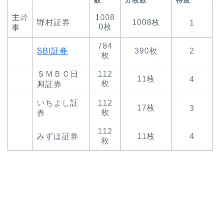
数
分枚数
待度
主幹
1008
野村証券
1008枚
1
0枚
事
784
SBI証券
390枚
2
枚
ＳＭＢＣ日
112
11枚
4
枚
興証券
いちよし証
112
17枚
3
枚
券
112
みずほ証券
11枚
4
枚