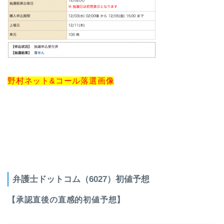
野村ネット&コール落選画像
弁護士ドットコム（6027）初値予想
【承認直後の直感的初値予想】