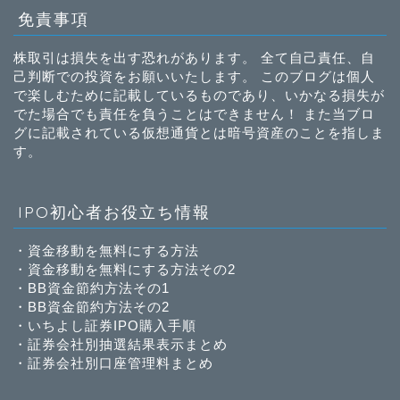
免責事項
株取引は損失を出す恐れがあります。 全て自己責任、自
己判断での投資をお願いいたします。 このブログは個人
で楽しむために記載しているものであり、いかなる損失が
でた場合でも責任を負うことはできません！ また当ブロ
グに記載されている仮想通貨とは暗号資産のことを指しま
す。
IPO初心者お役立ち情報
・
資金移動を無料にする方法
・
資金移動を無料にする方法その2
・
BB資金節約方法その1
・
BB資金節約方法その2
・
いちよし証券IPO購入手順
・
証券会社別抽選結果表示まとめ
・
証券会社別口座管理料まとめ