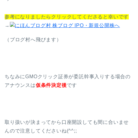
参考になりましたらクリックしてくださると幸いです
→
（ブログ村へ飛びます）
ちなみにGMOクリック証券が委託幹事入りする場合の
アナウンスは
仮条件決定後
です
取り扱いが決まってから口座開設しても間に合いませ
んので注意してくださいね(^^;;