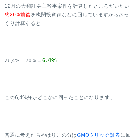
12月の大和証券主幹事案件を計算したところだいたい
約20%前後
を機関投資家などに回していますからざっ
くり計算すると
6,4%
26,4% – 20% =
この6,4%分がどこかに回ったことになります。
普通に考えたらやはりこの分は
GMOクリック証券
に回