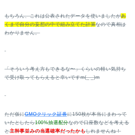
もちろん、これは公表されたデータを使いましたが
あ
くまで自分の妄想の中で組み立てた計算
なので真相は
わかりません。
「そういう考え方もできるな〜」くらいの軽い気持ち
で受け取ってもらえると幸いですm(_ _)m
ただ仮に
GMOクリック証券
に150枚が本当にまわって
いたとしたら
100%抽選配分
なので口座数などを考える
と
主幹事並みの当選確率だったかも
しれませんね！