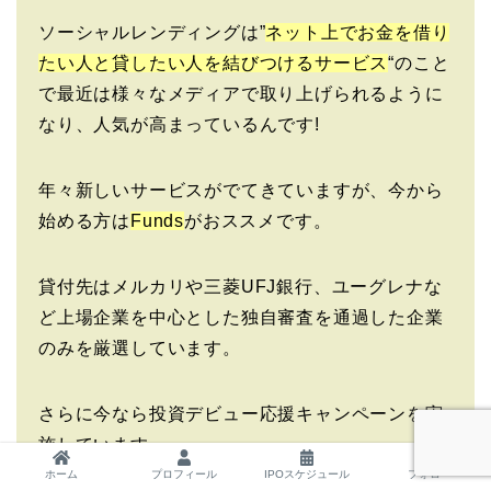
ソーシャルレンディングは”
ネット上でお金を借り
たい人と貸したい人を結びつけるサービス
“のこと
で最近は様々なメディアで取り上げられるように
なり、人気が高まっているんです!
年々新しいサービスがでてきていますが、今から
始める方は
Funds
がおススメです。
貸付先はメルカリや三菱UFJ銀行、ユーグレナな
ど上場企業を中心とした独自審査を通過した企業
のみを厳選しています。
さらに今なら投資デビュー応援キャンペーンを実
施しています。
ホーム
プロフィール
IPOスケジュール
フォロー