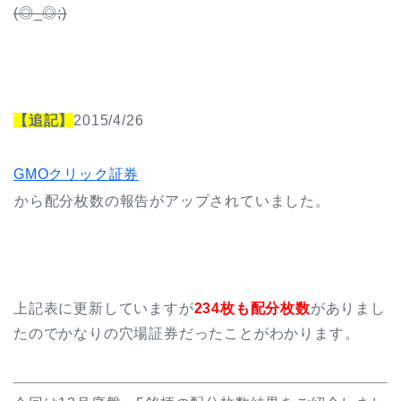
(◎_◎;)
【追記】
2015/4/26
GMOクリック証券
から配分枚数の報告がアップされていました。
上記表に更新していますが
234枚も配分枚数
がありまし
たのでかなりの穴場証券だったことがわかります。