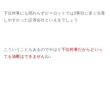
下位幹事にも関わらずビーロットでは2番目に多く当選
しやすかった証券会社といえるでしょう
こういうこともあるのでやはり
下位幹事だからといっ
ても油断はできません
ね♪