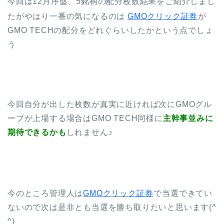
今回は12月序盤、5銘柄の配分枚数結果をご紹介しまし
たがやはり一番の気になるのは
GMOクリック証券
が
GMO TECHの配分をどれぐらいしたかという点でしょ
う
今回自分が出した枚数が真実に近ければ次にGMOグル
ープが上場する場合はGMO TECH同様に
主幹事並みに
期待できるかも
しれません♪
今のところ管理人は
GMOクリック証券
で当選できてい
ないので次は是非とも当選を勝ち取りたいと思います(^
^)