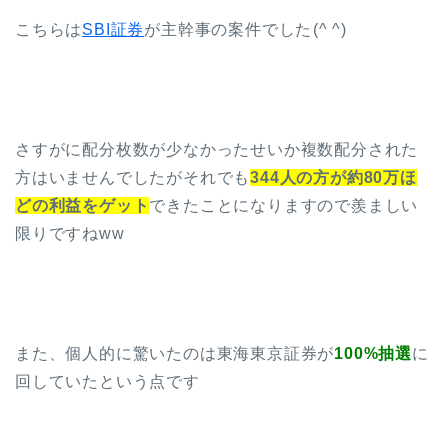
こちらは
SBI証券
が主幹事の案件でした(^ ^)
さすがに配分枚数が少なかったせいか複数配分された
方はいませんでしたがそれでも
344人の方が約80万ほ
どの利益をゲット
できたことになりますので羨ましい
限りですねww
また、個人的に驚いたのは東海東京証券が
100%抽選
に
回していたという点です