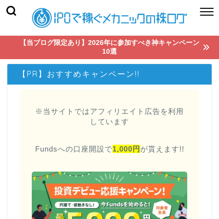
【当ブログ限定あり】2026年に参加すべき神キャンペーン
10選
【PR】おすすめキャンペーン!!
※当サイトではアフィリエイト広告を利用
しています
Fundsへの口座開設で
1,000円
が貰えます!!