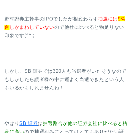
野村證券主幹事のIPOでしたが相変わらず
抽選には
9%
台
しかまわしていない
ので他社に比べると物足りない
印象です(^^;;
しかし、SBI証券では320人も当選者がいたそうなので
もしかしたら読者様の中に運よく当選できたという人
もいるかもしれませんね！
やはり
SBI証券
は
抽選割合が他の証券会社に比べると格
段に高い
ので抽選組みにとってはとてもありがたい証