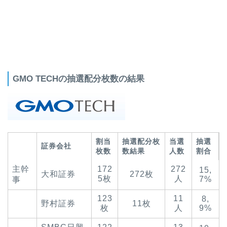
GMO TECHの抽選配分枚数の結果
割当
抽選配分枚
当選
抽選
証券会社
枚数
数結果
人数
割合
主幹
172
272
15,
大和証券
272枚
5枚
人
7%
事
123
11
8,
野村証券
11枚
枚
人
9%