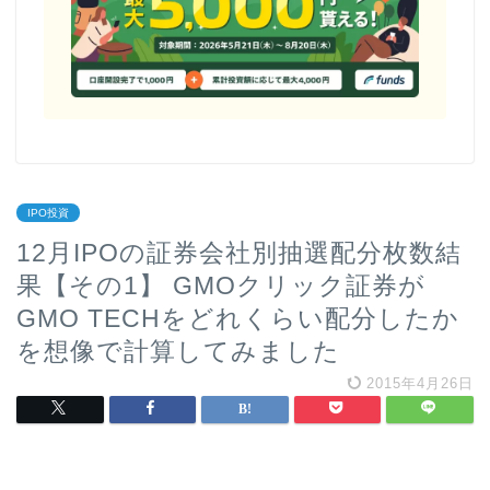
IPO投資
12月IPOの証券会社別抽選配分枚数結
果【その1】 GMOクリック証券が
GMO TECHをどれくらい配分したか
を想像で計算してみました
2015年4月26日