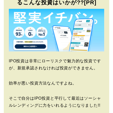
るこんな投資はいかが??[PR]
IPO投資は非常にローリスクで魅力的な投資です
が、新規承認されなければ投資ができません。
効率が悪い投資方法なんですよね。
そこで自分はIPO投資と平行して最近はソーシャ
ルレンディングに力をいれるようになりました!!