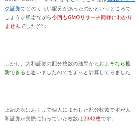
ク証券
でどのくらい配分があったのかというところで
しょうが残念ながら
今回もGMOリサーチ同様にわかり
ません
でした(^^;;
しかし、大和証券の配分枚数の結果から
およそなら推
測できる
と思いましたのでちょっと計算してみました
上記の表はあくまで個人にまわした配分枚数ですが大
和証券が実際に持っていた枚数は
2342枚
です。