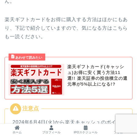
ん。
楽天ギフトカードをお得に購入する方法はほかにもあ
り、下記で紹介していますので、気になる方はこちら
も一読ください。
楽天ギフトカード(キャッシ
ュ)お得に安く買う方法11
選!! 楽天証券の投信積立の還
元率が5%以上になる!?
2024年6月4日(火)から楽天キャッシュのポイン
ト付与ルールが変わります。
ホーム
プロフィール
IPOスケジュール
フォロー