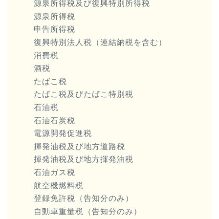
源泉所得税及び復興特別所得税
源泉所得税
申告所得税
復興特別法人税（連結納税を含む）
消費税
酒税
たばこ税
たばこ税及びたばこ特別税
石油税
石油石炭税
電源開発促進税
揮発油税及び地方道路税
揮発油税及び地方揮発油税
石油ガス税
航空機燃料税
登録免許税（告知分のみ）
自動車重量税（告知分のみ）