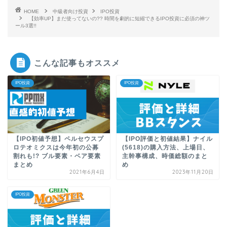
HOME
中級者向け投資
IPO投資
【効率UP】まだ使ってないの?? 時間を劇的に短縮できるIPO投資に必須の神ツ
ール3選!!
こんな記事もオススメ
IPO投資
IPO投資
【IPO初値予想】ペルセウスプ
【IPO評価と初値結果】ナイル
ロテオミクスは今年初の公募
(5618)の購入方法、上場日、
割れも!? ブル要素・ベア要素
主幹事構成、時価総額のまと
まとめ
め
2021年6月4日
2023年11月20日
IPO投資