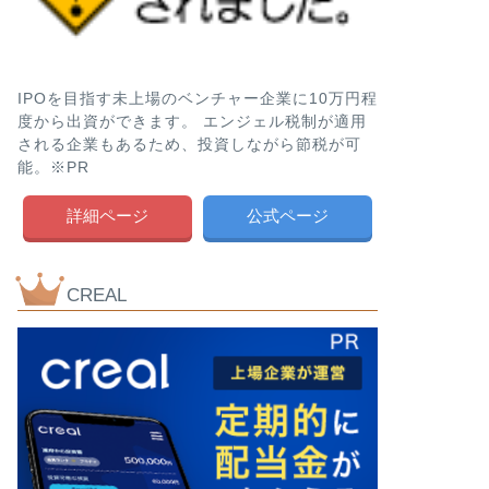
IPOを目指す未上場のベンチャー企業に10万円程
度から出資ができます。 エンジェル税制が適用
される企業もあるため、投資しながら節税が可
能。※PR
詳細ページ
公式ページ
CREAL