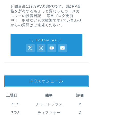
月間最高119万PVの30代後半、3級FP資
格を所有するちょっと変わったカーメカ
ニックの投資日記。 毎日ブログ更新
中！！取材なども大歓迎です♪問い合わせ
からの質問はご遠慮ください。
＼ Follow me ／
IPOスケジュール
上場日
銘柄
評価
7/15
チャットプラス
B
7/22
ティアフォー
C