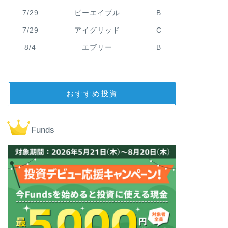
7/29
ビーエイブル
B
7/29
アイグリッド
C
8/4
エブリー
B
おすすめ投資
Funds