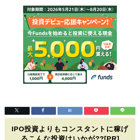
IPO投資よりもコンスタントに稼げ
るこんな投資はいかが??[PR]