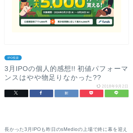
IPO投資
3月IPOの個人的感想!! 初値パフォーマ
ンスはやや物足りなかった??
2018年9月2日
長かった3月IPOも昨日のsMedioの上場で終に幕を迎え