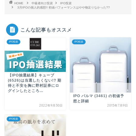
HOME
中級者向け投資
IPO投資
3月IPOの個人的感想!! 初値パフォーマンスはやや物足りなかった??
こんな記事もオススメ
IPO投資
IPO投資
【IPO抽選結果】キューブ
(6526)は当選したくない!? 期
待と不安を胸に野村証券にロ
グインしたところ…
IPO パルマ (3461) の初値予
想と詳細
2022年9月30日
2015年7月9日
IPO投資