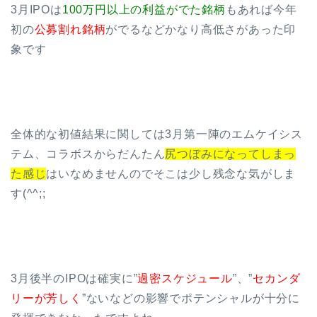
3月IPOは
100万円以上の利益がでた銘柄
もあれば今年
初の
公募割れ銘柄
がでるなどかなり高低さがあった印
象です
全体的な初値結果に関しては3月第一陣のエムケイシス
テム、コラボスからだんたん
尻つぼみになってしまっ
た感じ
はいなめませんのでそこは少し残念な気がしま
す(^^;;
3月後半のIPOは確実に”
過密スケジュール
”、”
セカンダ
リーが芳しく
”ないなどの影響でポテンシャルが十分に