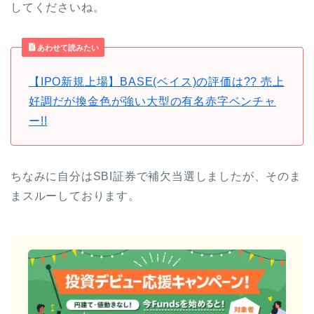
してくださいね。
あわせて読みたい
【IPO新規上場】BASE(ベイス)の評価は?? 売上
好調だが換金色が強い大型の有名赤字ベンチャ
ー!!
ちなみに自分はSBI証券で補欠当選しましたが、そのま
まスルーしております。