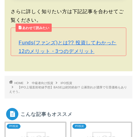
さらに詳しく知りたい方は下記記事を合わせてご
覧ください。
あわせて読みたい
Funds(ファンズ)とは?? 投資してわかった
12のメリット・3つのデメリット
HOME
中級者向け投資
IPO投資
【IPO上場直前初値予想】BASEは絶対絶命!? 公募割れが濃厚で引受価格もあり
えそう。
こんな記事もオススメ
IPO投資
IPO投資