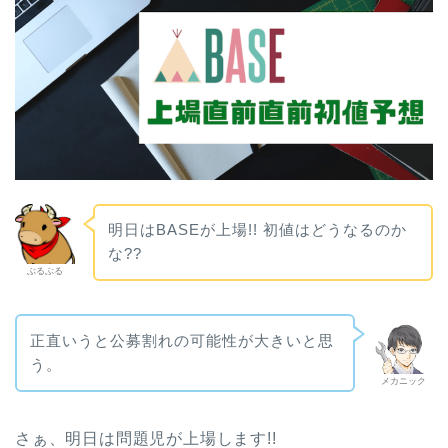
明日はBASEが上場!! 初値はどうなるのか
な??
ぶるぶる
正直いうと公募割れの可能性が大きいと思
う。
メカニック
さぁ、明日は問題児が上場します!!