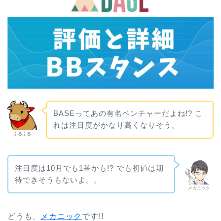
BASEってあの有名ベンチャーだよね!? こ
れは注目度がかなり高くなりそう。
ぶるぶる
注目度は10月でも1番かも!? でも初値は期
待できそうもないよ。。
メカニック
どうも、
メカニック
です!!