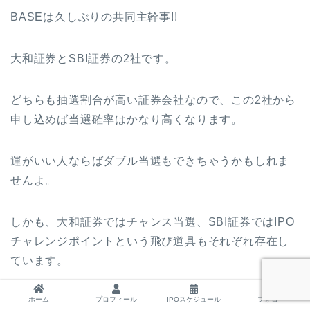
BASEは久しぶりの共同主幹事!!
大和証券とSBI証券の2社です。
どちらも抽選割合が高い証券会社なので、この2社から
申し込めば当選確率はかなり高くなります。
運がいい人ならばダブル当選もできちゃうかもしれま
せんよ。
しかも、大和証券ではチャンス当選、SBI証券ではIPO
チャレンジポイントという飛び道具もそれぞれ存在し
ています。
ホーム
プロフィール
IPOスケジュール
フォロー
特にIPOチャレンジポイントポイントのボーダーライン