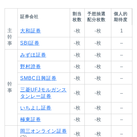
割当
予想抽選
個人的
証券会社
枚数
配分枚数
期待度
主
大和証券
-枚
-枚
1
幹
SBI証券
-枚
-枚
–
事
みずほ証券
-枚
-枚
–
野村證券
-枚
-枚
–
SMBC日興証券
-枚
-枚
–
幹
三菱UFJモルガンス
事
-枚
-枚
–
タンレー証券
いちよし証券
-枚
-枚
–
極東証券
-枚
-枚
–
岡三オンライン証券
-枚
-枚
–