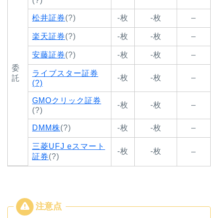
(?)
松井証券
(?)
-枚
-枚
–
楽天証券
(?)
-枚
-枚
–
安藤証券
(?)
-枚
-枚
–
委
ライブスター証券
-枚
-枚
–
託
(?)
GMOクリック証券
-枚
-枚
–
(?)
DMM株
(?)
-枚
-枚
–
三菱UFJ eスマート
-枚
-枚
–
証券
(?)