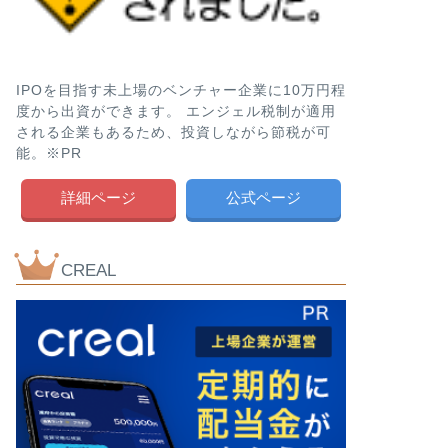
IPOを目指す未上場のベンチャー企業に10万円程
度から出資ができます。 エンジェル税制が適用
される企業もあるため、投資しながら節税が可
能。※PR
詳細ページ
公式ページ
CREAL