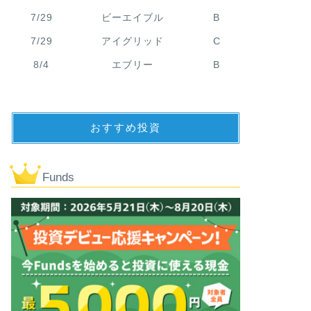
7/29
ビーエイブル
B
7/29
アイグリッド
C
8/4
エブリー
B
おすすめ投資
Funds