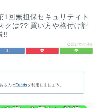
第1回無担保セキュリティト
クは?? 買い方や格付け評
!!
2024年4月4日
ある人は
Funds
を利用しましょう。