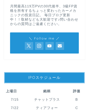
月間最高119万PVの30代後半、3級FP資
格を所有するちょっと変わったカーメカ
ニックの投資日記。 毎日ブログ更新
中！！取材なども大歓迎です♪問い合わせ
からの質問はご遠慮ください。
＼ Follow me ／
IPOスケジュール
上場日
銘柄
評価
7/15
チャットプラス
B
7/22
ティアフォー
C