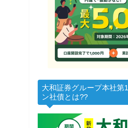
大和証券グループ本社第
ン社債とは??