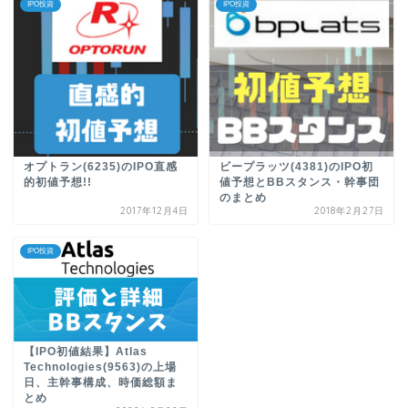
IPO投資
IPO投資
オプトラン(6235)のIPO直感
ビープラッツ(4381)のIPO初
的初値予想!!
値予想とBBスタンス・幹事団
のまとめ
2017年12月4日
2018年2月27日
IPO投資
【IPO初値結果】Atlas
Technologies(9563)の上場
日、主幹事構成、時価総額ま
とめ