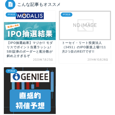
こんな記事もオススメ
IPO投資
IPO投資
【IPO抽選結果】マジか!! モダ
トーセイ・リート投資法人
リスでポイント当選ラッシュ!
（3451）のIPO新規上場!!11
SBI証券のボーダーと配分数が
月2つ目のREITです!!
斜め上すぎるぞ
2020年7月25日
2014年10月28日
IPO投資