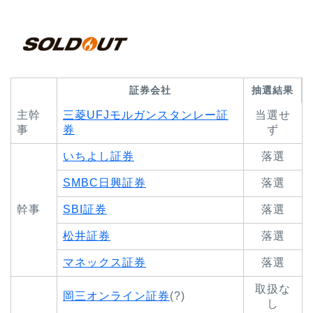
証券会社
抽選結果
主幹
三菱UFJモルガンスタンレー証
当選せ
事
券
ず
いちよし証券
落選
SMBC日興証券
落選
幹事
SBI証券
落選
松井証券
落選
マネックス証券
落選
取扱な
岡三オンライン証券
(?)
し