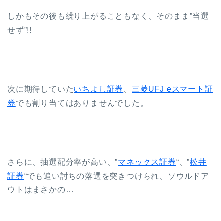
しかもその後も繰り上がることもなく、そのまま”当選
せず”!!
次に期待していた
いちよし証券
、
三菱UFJ eスマート証
券
でも割り当てはありませんでした。
さらに、抽選配分率が高い、”
マネックス証券
“、”
松井
証券
“でも追い討ちの落選を突きつけられ、ソウルドア
ウトはまさかの…