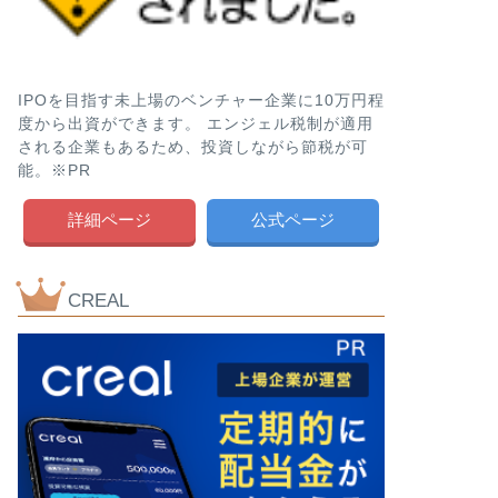
IPOを目指す未上場のベンチャー企業に10万円程
度から出資ができます。 エンジェル税制が適用
される企業もあるため、投資しながら節税が可
能。※PR
詳細ページ
公式ページ
CREAL