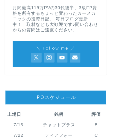
月間最高119万PVの30代後半、3級FP資
格を所有するちょっと変わったカーメカ
ニックの投資日記。 毎日ブログ更新
中！！取材なども大歓迎です♪問い合わせ
からの質問はご遠慮ください。
＼ Follow me ／
IPOスケジュール
上場日
銘柄
評価
7/15
チャットプラス
B
7/22
ティアフォー
C