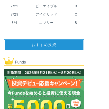
7/29
ビーエイブル
B
7/29
アイグリッド
C
8/4
エブリー
B
おすすめ投資
Funds