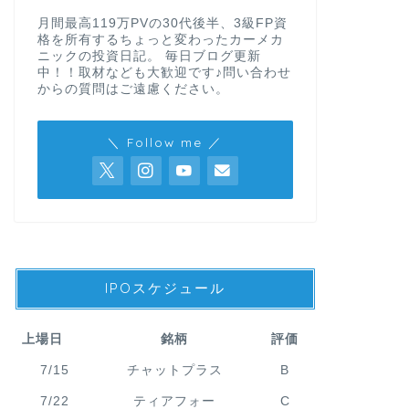
月間最高119万PVの30代後半、3級FP資
格を所有するちょっと変わったカーメカ
ニックの投資日記。 毎日ブログ更新
中！！取材なども大歓迎です♪問い合わせ
からの質問はご遠慮ください。
＼ Follow me ／
IPOスケジュール
上場日
銘柄
評価
7/15
チャットプラス
B
7/22
ティアフォー
C