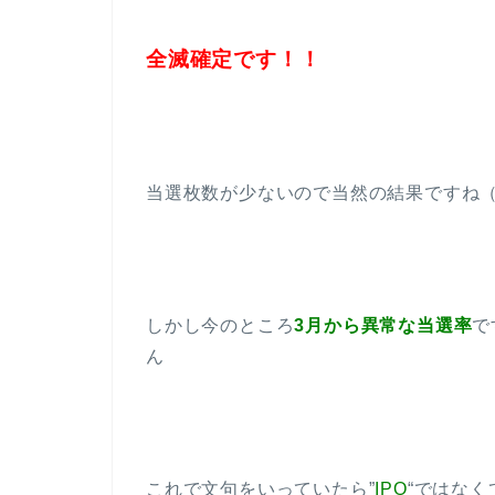
全滅確定です！！
当選枚数が少ないので当然の結果ですね（ ;
しかし今のところ
3月から異常な当選率
で
ん
これで文句をいっていたら”
IPO
“ではなく