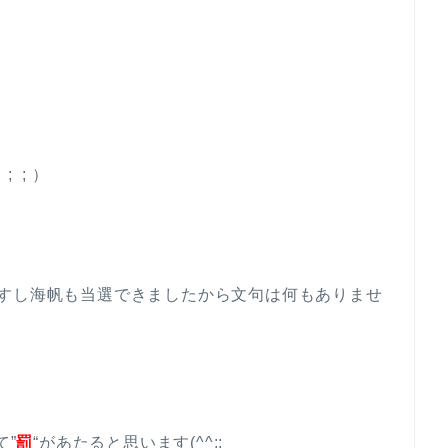
 ; ）
すし海帆も当選できましたから文句は何もありませ
て”
罰
“があたると思います(^^;;