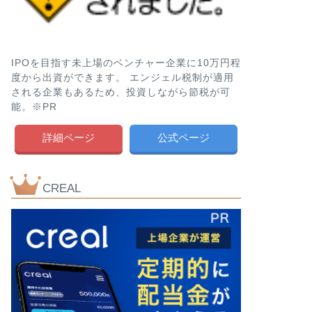
IPOを目指す未上場のベンチャー企業に10万円程
度から出資ができます。 エンジェル税制が適用
される企業もあるため、投資しながら節税が可
能。※PR
詳細ページ
公式ページ
CREAL