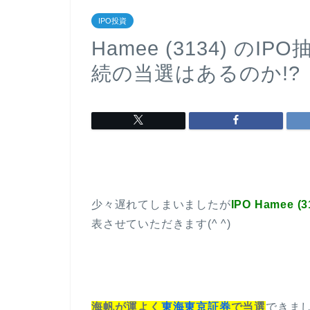
IPO投資
Hamee (3134) のI
続の当選はあるのか!?
少々遅れてしまいましたが
IPO Hamee 
表させていただきます(^ ^)
海帆が運よく
東海東京証券
で当選
できまし