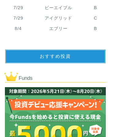
7/29
ビーエイブル
B
7/29
アイグリッド
C
8/4
エブリー
B
おすすめ投資
Funds