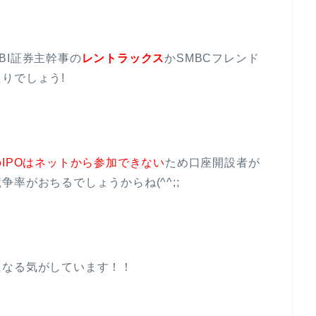
BI証券主幹事の
レントラックス
かSMBCフレンド
りでしょう!
IPOはネットから参加できない
ため口座開設者が
率がおちるでしょうからね(^^;;
になる気がしています！！