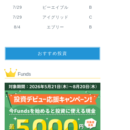
7/29
ビーエイブル
B
7/29
アイグリッド
C
8/4
エブリー
B
おすすめ投資
Funds