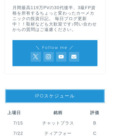
月間最高119万PVの30代後半、3級FP資
格を所有するちょっと変わったカーメカ
ニックの投資日記。 毎日ブログ更新
中！！取材なども大歓迎です♪問い合わせ
からの質問はご遠慮ください。
＼ Follow me ／
IPOスケジュール
上場日
銘柄
評価
7/15
チャットプラス
B
7/22
ティアフォー
C