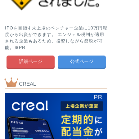
IPOを目指す未上場のベンチャー企業に10万円程
度から出資ができます。 エンジェル税制が適用
される企業もあるため、投資しながら節税が可
能。※PR
詳細ページ
公式ページ
CREAL