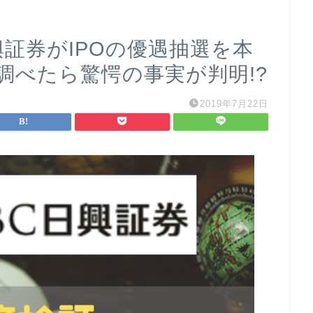
興証券がIPOの優遇抽選を本
調べたら驚愕の事実が判明!?
2019年7月22日