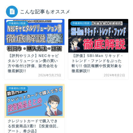
こんな記事もオススメ
中級者向け投資
中級者向け投資
【評判やリスク】NECキャピ
【評価】SBI-Man リキッド・
タルソリューション債の買い
トレンド・ファンドをぶった
方や格付け評価、販売会社を
斬り!! 信託報酬や投資対象を
徹底解説!!
徹底解説!!
2026年5月25日
2024年8月2日
中級者向け投資
クレジットカードで購入でき
る投資商品3選!! 【投資信託、
アート、希少品】