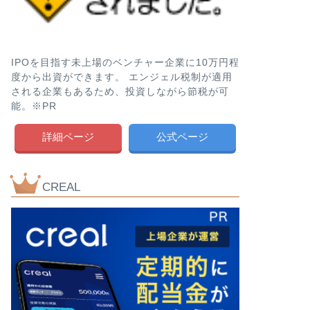
IPOを目指す未上場のベンチャー企業に10万円程
度から出資ができます。 エンジェル税制が適用
される企業もあるため、投資しながら節税が可
能。※PR
詳細ページ
公式ページ
CREAL