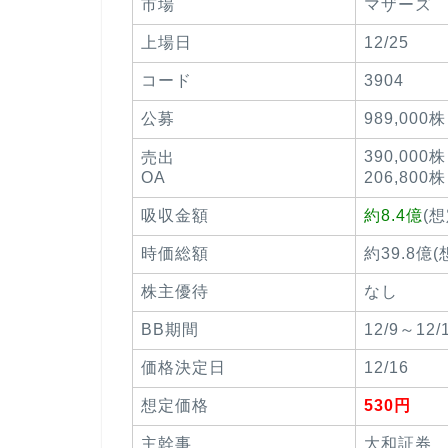
市場
マザーズ
上場日
12/25
コード
3904
公募
989,000株
390,000株
売出
OA
206,800株
吸収金額
約8.4億
(
時価総額
約39.8億
株主優待
なし
BB期間
12/9～12/
価格決定日
12/16
想定価格
530円
主幹事
大和証券