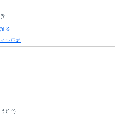
証券
ス証券
ライン証券
^ ^)