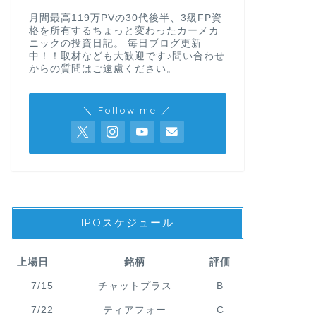
月間最高119万PVの30代後半、3級FP資
格を所有するちょっと変わったカーメカ
ニックの投資日記。 毎日ブログ更新
中！！取材なども大歓迎です♪問い合わせ
からの質問はご遠慮ください。
＼ Follow me ／
IPOスケジュール
上場日
銘柄
評価
7/15
チャットプラス
B
7/22
ティアフォー
C