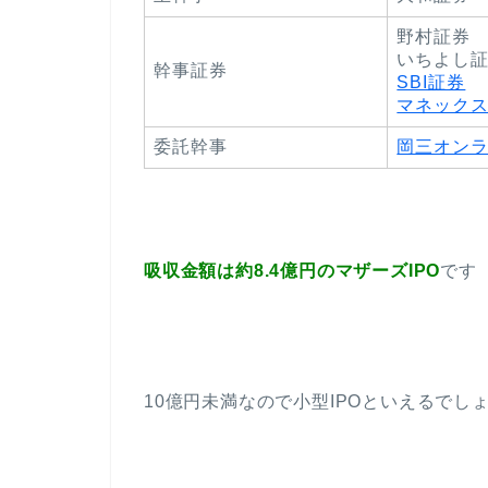
野村証券
いちよし
幹事証券
SBI証券
マネック
委託幹事
岡三オン
吸収金額は約8.4億円のマザーズIPO
です
10億円未満なので小型IPOといえるでしょう(