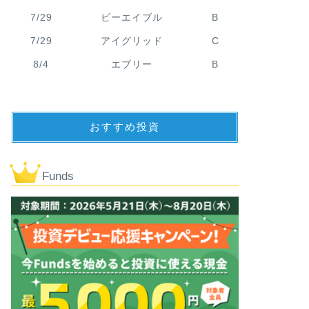
7/29
ビーエイブル
B
7/29
アイグリッド
C
8/4
エブリー
B
おすすめ投資
Funds