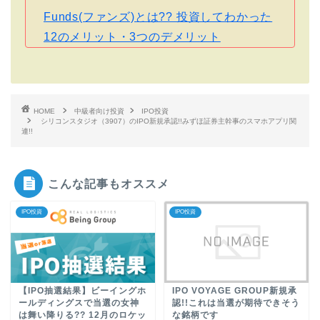
Funds(ファンズ)とは?? 投資してわかった
12のメリット・3つのデメリット
HOME
中級者向け投資
IPO投資
シリコンスタジオ（3907）のIPO新規承認!!みずほ証券主幹事のスマホアプリ関
連!!
こんな記事もオススメ
IPO投資
IPO投資
【IPO抽選結果】ビーイングホ
IPO VOYAGE GROUP新規承
ールディングスで当選の女神
認!!これは当選が期待できそう
は舞い降りる?? 12月のロケッ
な銘柄です