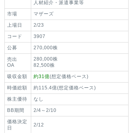
人材紹介・派遣事業等
市場
マザーズ
上場日
2/23
コード
3907
公募
270,000株
280,000株
売出
OA
82,500株
吸収金額
約31億
(想定価格ベース)
時価総額
約115.4億(想定価格ベース)
株主優待
なし
BB期間
2/4～2/10
価格決定
2/12
日