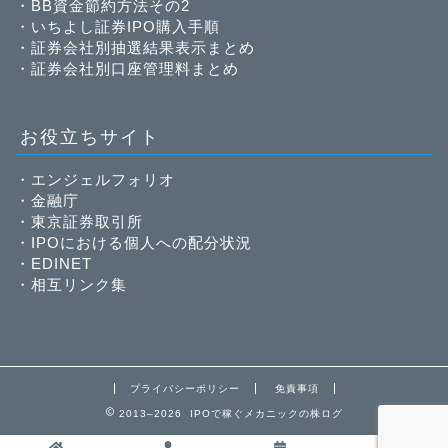
・
BB資金節約方法その2
・
いちよし証券IPO購入手順
・
証券会社別抽選結果表示まとめ
・
証券会社別口座管理料まとめ
お役立ちサイト
・
エンジェルフォリオ
・
金融庁
・
東京証券取引所
・
IPOにおける個人への配分状況
・
EDINET
・
相互リンク集
プライバシーポリシー
免責事項
2013–2026 IPOで稼ぐメカニックの株ログ