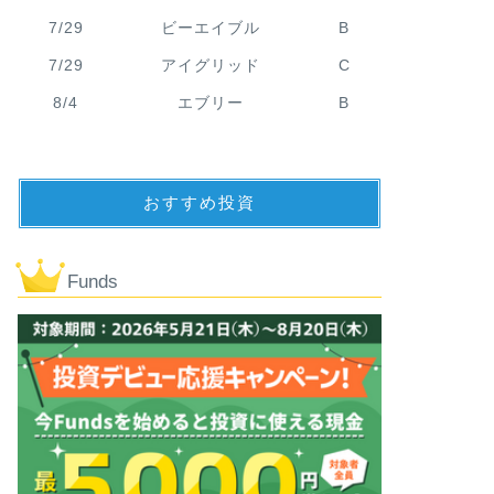
7/29
ビーエイブル
B
7/29
アイグリッド
C
8/4
エブリー
B
おすすめ投資
Funds