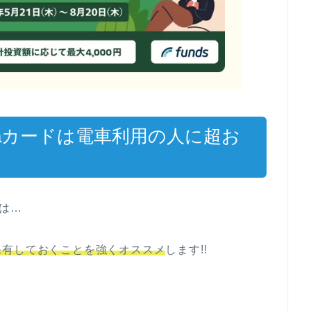
caカードは電車利用の人に超お
ドは…
保有しておくことを強くオススメ
します!!