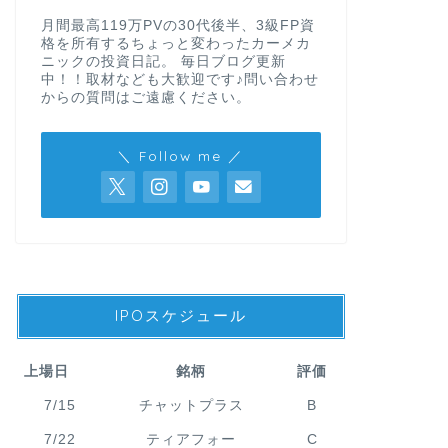
月間最高119万PVの30代後半、3級FP資
格を所有するちょっと変わったカーメカ
ニックの投資日記。 毎日ブログ更新
中！！取材なども大歓迎です♪問い合わせ
からの質問はご遠慮ください。
＼ Follow me ／
IPOスケジュール
上場日
銘柄
評価
7/15
チャットプラス
B
7/22
ティアフォー
C