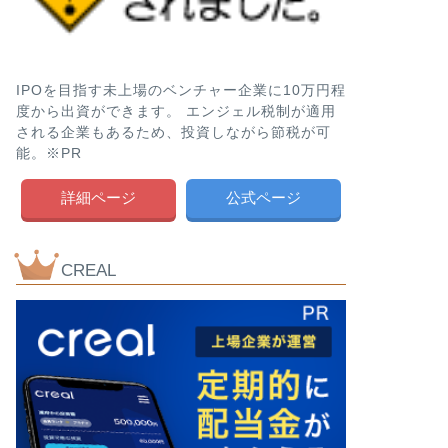
IPOを目指す未上場のベンチャー企業に10万円程
度から出資ができます。 エンジェル税制が適用
される企業もあるため、投資しながら節税が可
能。※PR
詳細ページ
公式ページ
CREAL