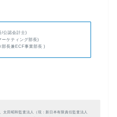
/公認会計士)
マーケティング部長)
部長兼ECF事業部長 )
後、太田昭和監査法人（現：新日本有限責任監査法人