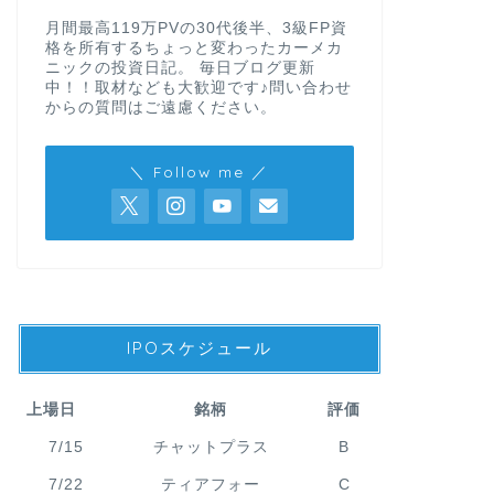
月間最高119万PVの30代後半、3級FP資
格を所有するちょっと変わったカーメカ
ニックの投資日記。 毎日ブログ更新
中！！取材なども大歓迎です♪問い合わせ
からの質問はご遠慮ください。
＼ Follow me ／
IPOスケジュール
上場日
銘柄
評価
7/15
チャットプラス
B
7/22
ティアフォー
C