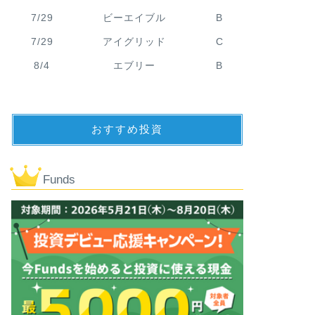
7/29
ビーエイブル
B
7/29
アイグリッド
C
8/4
エブリー
B
おすすめ投資
Funds