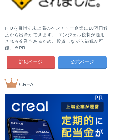
IPOを目指す未上場のベンチャー企業に10万円程
度から出資ができます。 エンジェル税制が適用
される企業もあるため、投資しながら節税が可
能。※PR
詳細ページ
公式ページ
CREAL