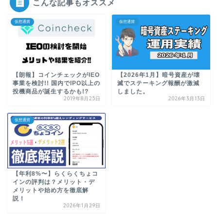
こんな記事もオススメ
仮想通貨
仮想通貨
【朗報】コインチェックがIEO
【2026年1月】暗号資産が壊
事業を検討!! 国内でIPO以上の
滅でステーキング報酬が激減
投機商品が誕生するかも!?
しました。
2019年8月25日
2026年3月13日
仮想通貨
【年利8%〜】らくらくちょコ
インの評判は？メリット・デ
メリットや始め方を徹底解
説！
2026年1月29日