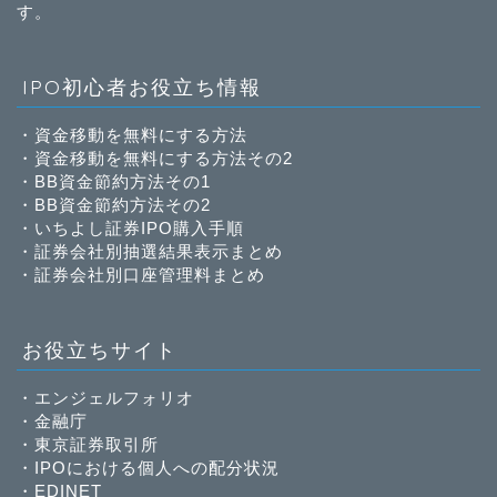
す。
IPO初心者お役立ち情報
・
資金移動を無料にする方法
・
資金移動を無料にする方法その2
・
BB資金節約方法その1
・
BB資金節約方法その2
・
いちよし証券IPO購入手順
・
証券会社別抽選結果表示まとめ
・
証券会社別口座管理料まとめ
お役立ちサイト
・
エンジェルフォリオ
・
金融庁
・
東京証券取引所
・
IPOにおける個人への配分状況
・
EDINET