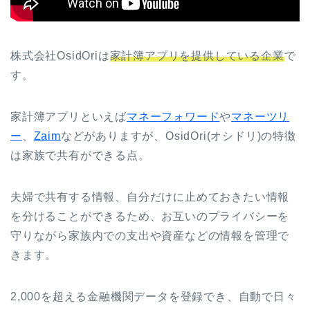
株式会社OsidOriは
家計簿アプリを提供している企業
で
す。
家計簿アプリといえば
マネーフォワード
や
マネーツリ
ー
、
Zaim
などがありますが、OsidOri(オシドリ)の特徴
は家族で共有ができる点。
夫婦で共有する情報、自分だけに止めておきたい情報
を分けることができるため、お互いのプライバシーを
守りながら家族内での支出や資産などの情報を管理で
きます。
2,000を超える金融機関データを登録でき、自動で日々