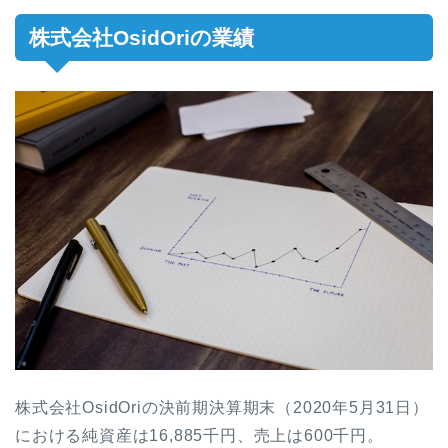
株式会社OsidOriの業績
株式会社OsidOriの決前期決算期末（2020年5月31日）
における純資産は16,885千円、売上は600千円。