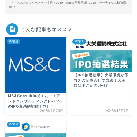
KeePer（キーパー）技研（6036）のIPO新規承認!!2015年第一弾IPOは初値高
騰!?
こんな記事もオススメ
IPO投資
IPO投資
【IPO抽選結果】大栄環境が予
想外の証券会社で当選!! 入金
額はまさかの○円!?
MS&Consulting[エムエスア
ンドコンサルティング](6555)
のIPO直感的初値予想!!
2017年9月20日
2022年12月7日
IPO投資