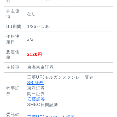
額
株主優
なし
待
BB期間
1/26～1/30
価格決
2/2
定日
想定価
2120円
格
主幹事
東海東京証券
三菱UFJモルガンスタンレー証券
SBI証券
幹事証
東洋証券
券
岡三証券
安藤証券
SMBC日興証券
委託幹