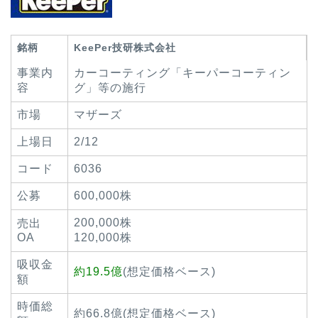
銘柄
KeePer技研株式会社
事業内
カーコーティング「キーパーコーティン
容
グ」等の施行
市場
マザーズ
上場日
2/12
コード
6036
公募
600,000株
200,000株
売出
OA
120,000株
吸収金
約19.5億
(想定価格ベース)
額
時価総
約66.8億(想定価格ベース)