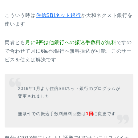
こういう時は
住信SBIネット銀行
か大和ネクスト銀行を
使います
両者とも
月に
3回
は他銀行への振込手数料が無料
ですの
で合わせて月に
6回
他銀行へ無料振込が可能、このサー
ビスを使えば解決です
2016年1月より住信SBIネット銀行のプログラムが
変更されました
無条件での振込手数料無料回数は
1回
に変更です
自分は2013年にいちよし証券でIPOオンコリスバイオ