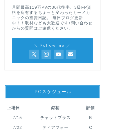
月間最高119万PVの30代後半、3級FP資
格を所有するちょっと変わったカーメカ
ニックの投資日記。 毎日ブログ更新
中！！取材なども大歓迎です♪問い合わせ
からの質問はご遠慮ください。
＼ Follow me ／
IPOスケジュール
上場日
銘柄
評価
7/15
チャットプラス
B
7/22
ティアフォー
C