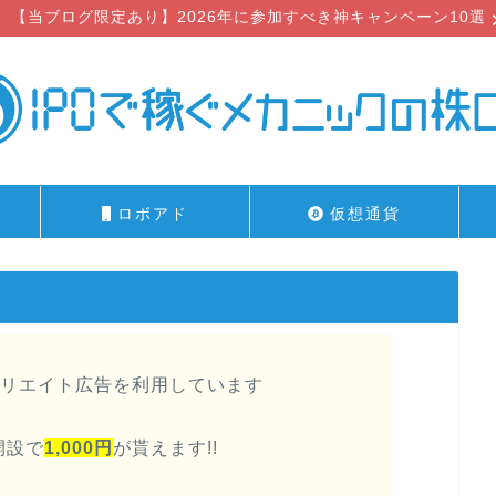
【当ブログ限定あり】2026年に参加すべき神キャンペーン10選
ロボアド
仮想通貨
リエイト広告を利用しています
開設で
1,000円
が貰えます!!