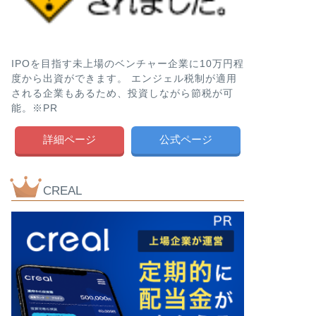
IPOを目指す未上場のベンチャー企業に10万円程
度から出資ができます。 エンジェル税制が適用
される企業もあるため、投資しながら節税が可
能。※PR
詳細ページ
公式ページ
CREAL