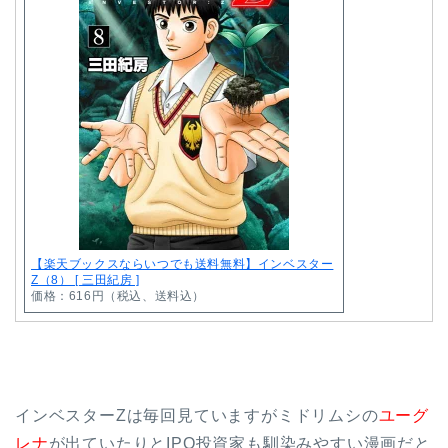
【楽天ブックスならいつでも送料無料】インベスター
Z（8） [ 三田紀房 ]
価格：616円（税込、送料込）
インベスターZは毎回見ていますがミドリムシの
ユーグ
レナ
が出ていたりとIPO投資家も馴染みやすい漫画だと