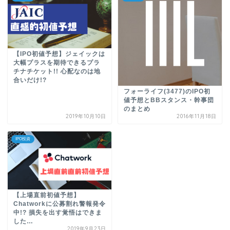
【IPO初値予想】ジェイックは
大幅プラスを期待できるプラ
チナチケット!! 心配なのは地
合いだけ!?
フォーライフ(3477)のIPO初
値予想とBBスタンス・幹事団
のまとめ
2019年10月10日
2016年11月18日
IPO投資
【上場直前初値予想】
Chatworkに公募割れ警報発令
中!? 損失を出す覚悟はできま
した…
2019年9月23日