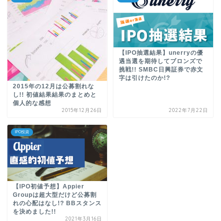
【IPO抽選結果】unerryの優
遇当選を期待してブロンズで
挑戦!! SMBC日興証券で赤文
字は引けたのか!?
2015年の12月は公募割れな
し!! 初値結果結果のまとめと
個人的な感想
2015年12月26日
2022年7月22日
IPO投資
【IPO初値予想】Appier
Groupは超大型だけど公募割
れの心配はなし!? BBスタンス
を決めました!!
2021年3月16日