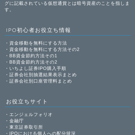
グに記載されている仮想通貨とは暗号資産のことを指しま
す。
IPO初心者お役立ち情報
・
資金移動を無料にする方法
・
資金移動を無料にする方法その2
・
BB資金節約方法その1
・
BB資金節約方法その2
・
いちよし証券IPO購入手順
・
証券会社別抽選結果表示まとめ
・
証券会社別口座管理料まとめ
お役立ちサイト
・
エンジェルフォリオ
・
金融庁
・
東京証券取引所
・
IPOにおける個人への配分状況