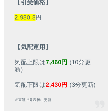
【
引受価格
】
2,980.8
円
【気配運用】
気配上限は
7,460
円
(10分更
新)
気配下限は
2,430円
(3分更新)
※東証で発表後に更新