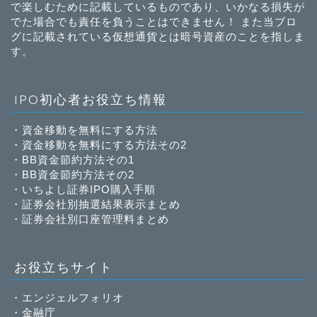
で楽しむために記載しているものであり、いかなる損失が
でた場合でも責任を負うことはできません！ また当ブロ
グに記載されている仮想通貨とは暗号資産のことを指しま
す。
IPO初心者お役立ち情報
・
資金移動を無料にする方法
・
資金移動を無料にする方法その2
・
BB資金節約方法その1
・
BB資金節約方法その2
・
いちよし証券IPO購入手順
・
証券会社別抽選結果表示まとめ
・
証券会社別口座管理料まとめ
お役立ちサイト
・
エンジェルフォリオ
・
金融庁