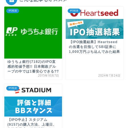
IPO投資
IPO投資
【IPO抽選結果】Heartseed
の当選を目指してSBI証券に
1,000万円ぶち込んでみた結果
ゆうちょ銀行(7182)のIPO直
感的初値予想!! 日本郵政グル
ープの中では1番安心できる??
2015年10月7日
2024年7月24日
IPO投資
【IPO中止】スタジアム
(9157)の購入方法、上場日、