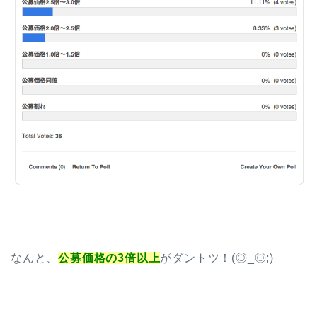
なんと、
公募価格の3倍以上
がダントツ！(◎_◎;)