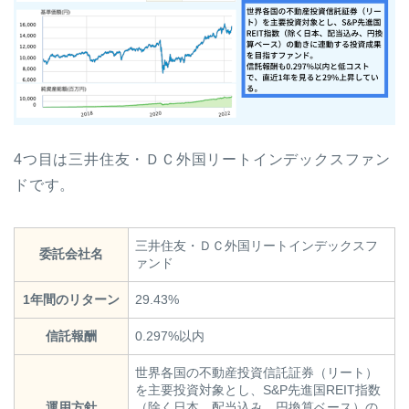
4つ目は三井住友・ＤＣ外国リートインデックスファン
ドです。
三井住友・ＤＣ外国リートインデックスフ
委託会社名
ァンド
1年間のリターン
29.43%
信託報酬
0.297%以内
世界各国の不動産投資信託証券（リート）
を主要投資対象とし、S&P先進国REIT指数
運用方針
（除く日本、配当込み、円換算ベース）の