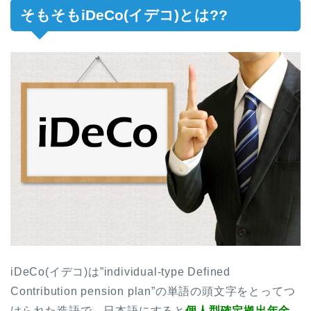
そもそもiDeCo(イデコ)とは??
iDeCo(イデコ)は”individual-type Defined
Contribution pension plan”の単語の頭文字をとってつ
けられた造語で、日本語にすると
個人型確定拠出年金