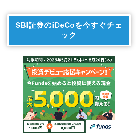
SBI証券のiDeCoを今すぐチェ
ック