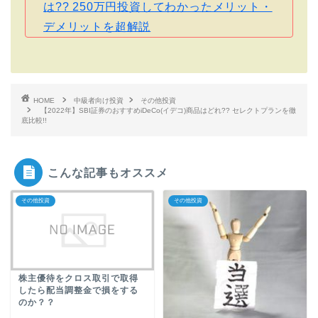
は?? 250万円投資してわかったメリット・
デメリットを超解説
HOME
中級者向け投資
その他投資
【2022年】SBI証券のおすすめiDeCo(イデコ)商品はどれ?? セレクトプランを徹
底比較!!
こんな記事もオススメ
その他投資
その他投資
株主優待をクロス取引で取得
したら配当調整金で損をする
のか？？