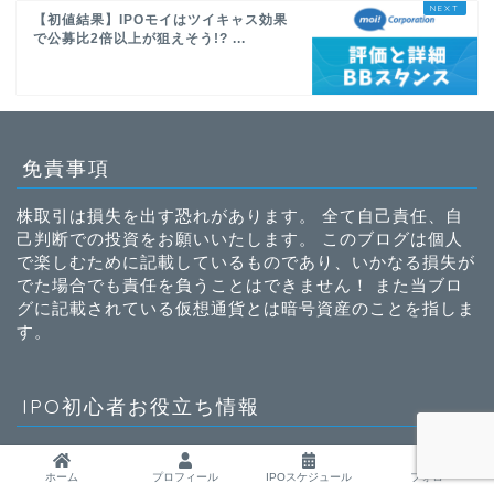
【初値結果】IPOモイはツイキャス効果
で公募比2倍以上が狙えそう!? ...
免責事項
株取引は損失を出す恐れがあります。 全て自己責任、自
己判断での投資をお願いいたします。 このブログは個人
で楽しむために記載しているものであり、いかなる損失が
でた場合でも責任を負うことはできません！ また当ブロ
グに記載されている仮想通貨とは暗号資産のことを指しま
す。
IPO初心者お役立ち情報
・
資金移動を無料にする方法
・
資金移動を無料にする方法その2
ホーム
プロフィール
IPOスケジュール
フォロー