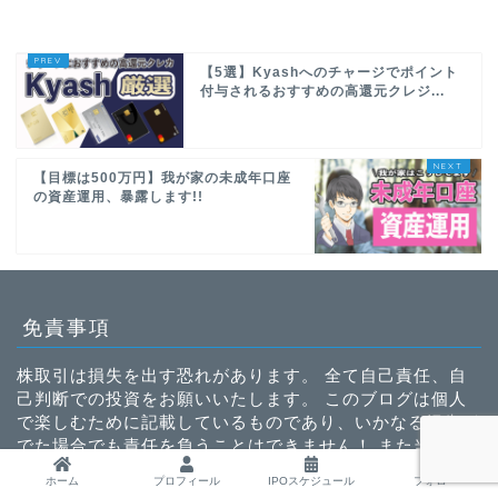
【5選】Kyashへのチャージでポイント
付与されるおすすめの高還元クレジ...
【目標は500万円】我が家の未成年口座
の資産運用、暴露します!!
免責事項
株取引は損失を出す恐れがあります。 全て自己責任、自
己判断での投資をお願いいたします。 このブログは個人
で楽しむために記載しているものであり、いかなる損失が
でた場合でも責任を負うことはできません！ また当ブロ
グに記載されている仮想通貨とは暗号資産のことを指しま
ホーム
プロフィール
IPOスケジュール
フォロー
す。