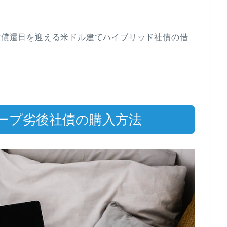
任意償還日を迎える米ドル建てハイブリッド社債の借
。
ープ劣後社債の購入方法