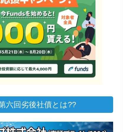
第六回劣後社債とは??