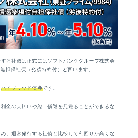
行する社債は正式にはソフトバンクグループ株式会
付無担保社債（劣後特約付）と言います。
つ
ハイブリッド債券
です。
、利金の支払いや繰上償還を見送ることができるな
ため、通常発行する社債と比較して利回りが高くな