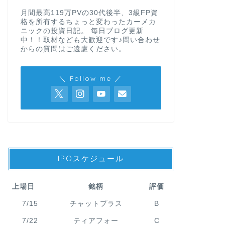
月間最高119万PVの30代後半、3級FP資
格を所有するちょっと変わったカーメカ
ニックの投資日記。 毎日ブログ更新
中！！取材なども大歓迎です♪問い合わせ
からの質問はご遠慮ください。
＼ Follow me ／
IPOスケジュール
上場日
銘柄
評価
7/15
チャットプラス
B
7/22
ティアフォー
C