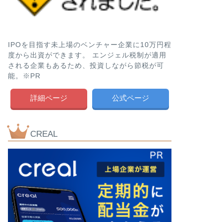
IPOを目指す未上場のベンチャー企業に10万円程
度から出資ができます。 エンジェル税制が適用
される企業もあるため、投資しながら節税が可
能。※PR
詳細ページ
公式ページ
CREAL