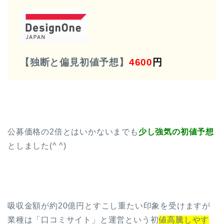
【独断と偏見初値予想】
4600
円
公募価格の2倍とはいかないまでも
少し強気の初値予想
としました(^ ^)
吸収金額が約20億円とすこし重たい印象を受けますが
業種は「口コミサイト」と運営という初
値高騰しやす