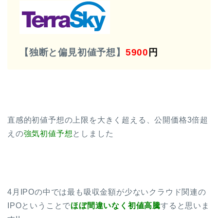
【独断と偏見初値予想】
5900
円
直感的初値予想の上限を大きく超える、公開価格3倍超
えの
強気初値予想
としました
4月IPOの中では最も吸収金額が少ないクラウド関連の
IPOということで
ほぼ間違いなく初値高騰
すると思いま