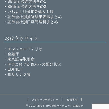
・
BB資金節約方法その1
・
BB資金節約方法その2
・
いちよし証券IPO購入手順
・
証券会社別抽選結果表示まとめ
・
証券会社別口座管理料まとめ
お役立ちサイト
・
エンジェルフォリオ
・
金融庁
・
東京証券取引所
・
IPOにおける個人への配分状況
・
EDINET
・
相互リンク集
プライバシーポリシー
免責事項
2013–2026 IPOで稼ぐメカニックの株ログ