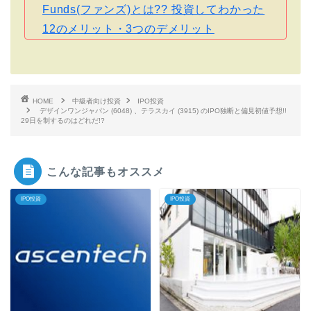
Funds(ファンズ)とは?? 投資してわかった
12のメリット・3つのデメリット
HOME
中級者向け投資
IPO投資
デザインワンジャパン (6048) 、テラスカイ (3915) のIPO独断と偏見初値予想!!
29日を制するのはどれだ!?
こんな記事もオススメ
IPO投資
IPO投資