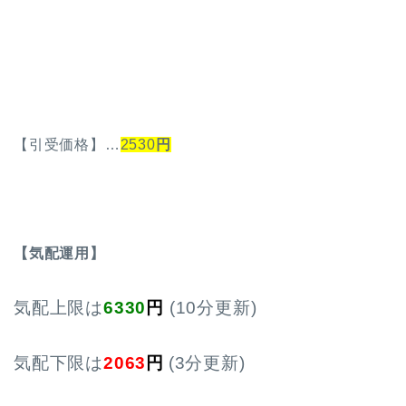
【引受価格】…
2530
円
【気配運用】
気配上限は
6330
円
(10分更新)
気配下限は
2063
円
(3分更新)