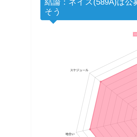
結論：ネイス(589A)
そう