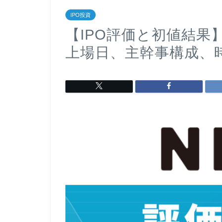
IPO投資
【IPO評価と初値結果】
上場日、主幹事構成、