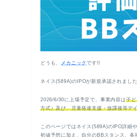
どうも、
メカニック
です!!
ネイス(589A)のIPOが新規承認されまし
2026/6/30に上場予定で、事業内容は
子ど
方式）及び、児童発達支援・放課後等デ
このページではネイス(589A)のIPO
初値予想に加え、自分のBBスタンス、各