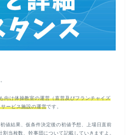
た。
も向け体操教室の運営（直営及びフランチャイズ
イサービス施設の運営
です。
詳細や初値結果、仮条件決定後の初値予想、上場日直前
社割当枚数、幹事団について記載していきますよ。