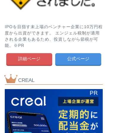
IPOを目指す未上場のベンチャー企業に10万円程
度から出資ができます。 エンジェル税制が適用
される企業もあるため、投資しながら節税が可
能。※PR
詳細ページ
公式ページ
CREAL