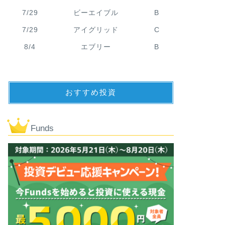
7/29
ビーエイブル
B
7/29
アイグリッド
C
8/4
エブリー
B
おすすめ投資
Funds